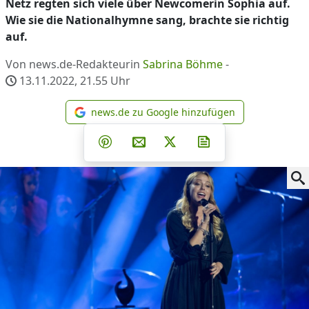
Netz regten sich viele über Newcomerin Sophia auf.
Wie sie die Nationalhymne sang, brachte sie richtig
auf.
Von news.de-Redakteurin
Sabrina Böhme
-
13.11.2022, 21.55
Uhr
news.de zu Google hinzufügen
news.de zu Google hinzufüg
Teilen auf Facebook
Teilen auf Whatsapp
Teilen auf Telegram
Teilen auf Pinterest
Per E-Mail teilen
Post auf X
Newsletter abonni