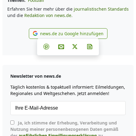
Themen:
Football
Erfahren Sie hier mehr über die
journalistischen Standards
und die
Redaktion von news.de.
news.de zu Google hinzufügen
news.de zu Google hinzufüg
Teilen auf Facebook
Teilen auf Whatsapp
Teilen auf Telegram
Teilen auf Pinterest
Per E-Mail teilen
Post auf X
Newsletter abonni
Newsletter von news.de
Täglich kostenlos & topaktuell informiert: Eilmeldungen,
Regionales und Weltgeschehen. Jetzt anmelden!
Ja, ich stimme der Erhebung, Verarbeitung und
Nutzung meiner personenbezogenen Daten gemäß
der
ausführlichen Einwilligungserklärung
zu.