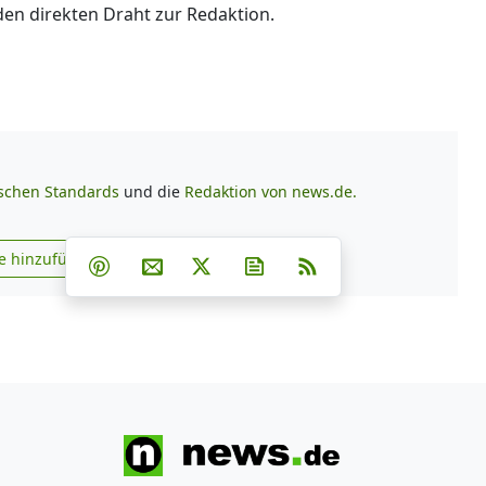
 den direkten Draht zur Redaktion.
ischen Standards
und die
Redaktion von news.de.
Teilen auf Facebook
Teilen auf Whatsapp
Teilen auf Telegram
e hinzufügen
Teilen auf Pinterest
Per E-Mail teilen
Post auf X
Newsletter abonnieren
RSS
s.de zu Google hinzufügen