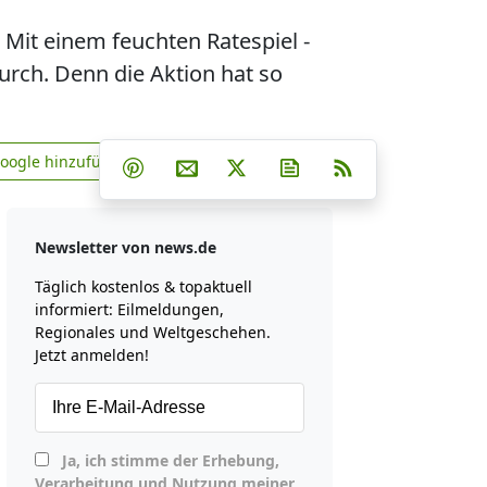
. Mit einem feuchten Ratespiel -
durch. Denn die Aktion hat so
Teilen auf Facebook
Teilen auf Whatsapp
Teilen auf Telegram
Google hinzufügen
Teilen auf Pinterest
Per E-Mail teilen
Post auf X
Newsletter abonniere
RSS
news.de zu Google hinzufügen
Newsletter von news.de
Täglich kostenlos & topaktuell
informiert: Eilmeldungen,
Regionales und Weltgeschehen.
Jetzt anmelden!
Ja, ich stimme der Erhebung,
Verarbeitung und Nutzung meiner