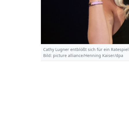
Cathy Lugner entblößt sich für ein Ratespi
Bild: picture alliance/Henning Kaiser/dpa