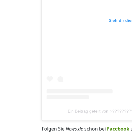
Sieh dir di
Ein Beitrag geteilt von ⚡️??????
Folgen Sie
News.de
schon bei
Facebook