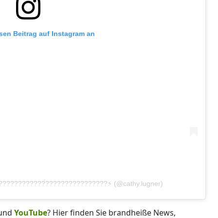
esen Beitrag auf Instagram an
??????????????́????????????????⚡️ (@cathy.lugner)
und
YouTube
? Hier finden Sie brandheiße News,