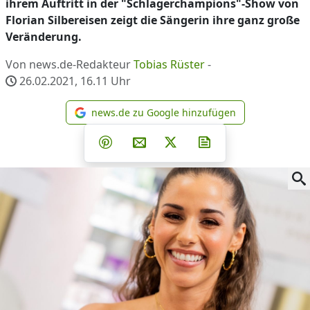
ihrem Auftritt in der "Schlagerchampions"-Show von
Florian Silbereisen zeigt die Sängerin ihre ganz große
Veränderung.
Von news.de-Redakteur
Tobias Rüster
-
26.02.2021, 16.11
Uhr
news.de zu Google hinzufügen
news.de zu Google hinzufüg
Teilen auf Facebook
Teilen auf Whatsapp
Teilen auf Telegram
Teilen auf Pinterest
Per E-Mail teilen
Post auf X
Newsletter abonni