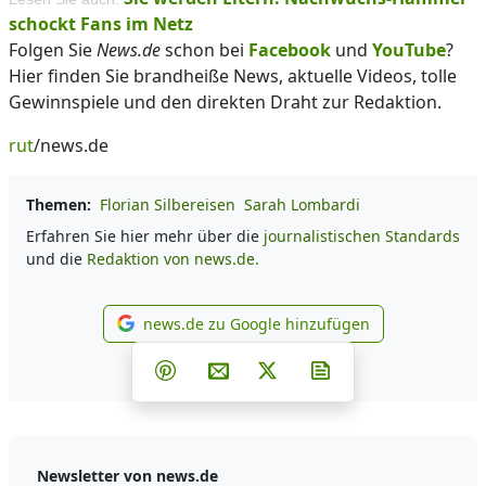
schockt Fans im Netz
Folgen Sie
News.de
schon bei
Facebook
und
YouTube
?
Hier finden Sie brandheiße News, aktuelle Videos, tolle
Gewinnspiele und den direkten Draht zur Redaktion.
rut
/news.de
Themen:
Florian Silbereisen
Sarah Lombardi
Erfahren Sie hier mehr über die
journalistischen Standards
und die
Redaktion von news.de.
news.de zu Google hinzufügen
news.de zu Google hinzufüg
Teilen auf Facebook
Teilen auf Whatsapp
Teilen auf Telegram
Teilen auf Pinterest
Per E-Mail teilen
Post auf X
Newsletter abonni
Newsletter von news.de