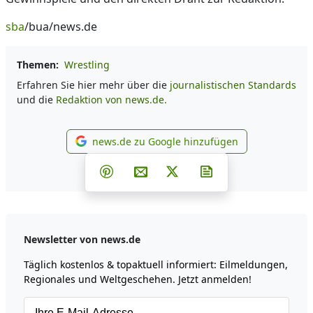
sba
/bua/news.de
Themen:
Wrestling
Erfahren Sie hier mehr über die
journalistischen Standards
und die
Redaktion von news.de.
news.de zu Google hinzufügen
news.de zu Google hinzufüg
Teilen auf Facebook
Teilen auf Whatsapp
Teilen auf Telegram
Teilen auf Pinterest
Per E-Mail teilen
Post auf X
Newsletter abonni
Newsletter von news.de
Täglich kostenlos & topaktuell informiert: Eilmeldungen,
Regionales und Weltgeschehen. Jetzt anmelden!