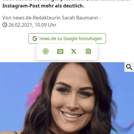
Instagram-Post mehr als deutlich.
Von news.de-Redakteurin Sarah Baumann -
26.02.2021, 10.09
Uhr
news.de zu Google hinzufügen
news.de zu Google hinzufüg
Teilen auf Facebook
Teilen auf Whatsapp
Teilen auf Telegram
Teilen auf Pinterest
Per E-Mail teilen
Post auf X
Newsletter abonni