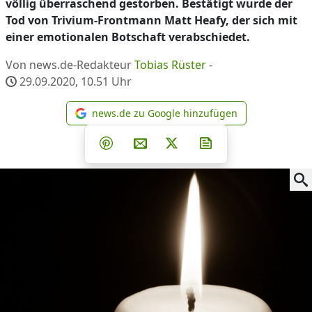
völlig überraschend gestorben. Bestätigt wurde der
Tod von Trivium-Frontmann Matt Heafy, der sich mit
einer emotionalen Botschaft verabschiedet.
Von news.de-Redakteur
Tobias Rüster
-
29.09.2020, 10.51
Uhr
news.de zu Google hinzufügen
news.de zu Google hinzufüg
Teilen auf Facebook
Teilen auf Whatsapp
Teilen auf Telegram
Teilen auf Pinterest
Per E-Mail teilen
Post auf X
Newsletter abonni