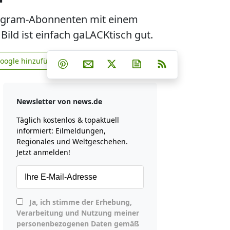
tagram-Abonnenten mit einem
ild ist einfach gaLACKtisch gut.
Teilen auf Facebook
Teilen auf Whatsapp
Teilen auf Telegram
Google hinzufügen
Teilen auf Pinterest
Per E-Mail teilen
Post auf X
Newsletter abonniere
RSS
news.de zu Google hinzufügen
Newsletter von news.de
Täglich kostenlos & topaktuell
informiert: Eilmeldungen,
Regionales und Weltgeschehen.
Jetzt anmelden!
Ja, ich stimme der Erhebung,
Verarbeitung und Nutzung meiner
personenbezogenen Daten gemäß