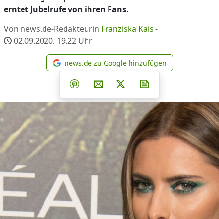
erntet Jubelrufe von ihren Fans.
Von news.de-Redakteurin
Franziska Kais
-
02.09.2020, 19.22
Uhr
news.de zu Google hinzufügen
news.de zu Google hinzufüg
Teilen auf Facebook
Teilen auf Whatsapp
Teilen auf Telegram
Teilen auf Pinterest
Per E-Mail teilen
Post auf X
Newsletter abonni