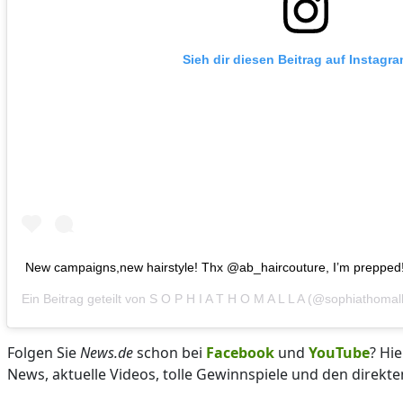
Sieh dir diesen Beitrag auf Instagr
New campaigns,new hairstyle! Thx @ab_haircouture, I’m prepped
Ein Beitrag geteilt von
S O P H I A T H O M A L L A
(@sophiathomal
Folgen Sie
News.de
schon bei
Facebook
und
YouTube
? Hi
News, aktuelle Videos, tolle Gewinnspiele und den direkte