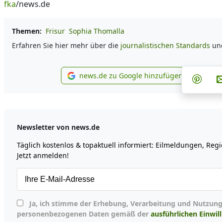
fka
/news.de
Themen:
Frisur
Sophia Thomalla
Erfahren Sie hier mehr über die
journalistischen Standards
un
Teil
news.de zu Google hinzufügen
Teile
news.de zu Google hinzu
Newsletter von news.de
Täglich kostenlos & topaktuell informiert: Eilmeldungen, Re
Jetzt anmelden!
Ja, ich stimme der Erhebung, Verarbeitung und Nutzung meiner
personenbezogenen Daten gemäß der
ausführlichen Einwil