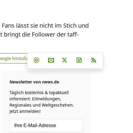
Fans lässt sie nicht im Stich und
bringt die Follower der taff-
Teilen auf Facebook
Teilen auf Whatsapp
Teilen auf Telegram
Google hinzufügen
Teilen auf Pinterest
Per E-Mail teilen
Post auf X
Newsletter abonniere
RSS
news.de zu Google hinzufügen
Newsletter von news.de
Täglich kostenlos & topaktuell
informiert: Eilmeldungen,
Regionales und Weltgeschehen.
Jetzt anmelden!