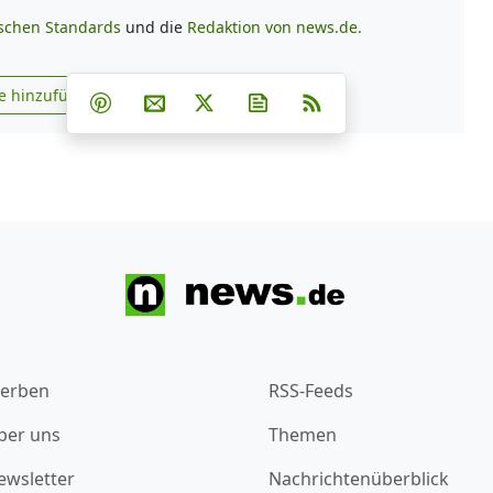
ischen Standards
und die
Redaktion von news.de.
Teilen auf Facebook
Teilen auf Whatsapp
Teilen auf Telegram
e hinzufügen
Teilen auf Pinterest
Per E-Mail teilen
Post auf X
Newsletter abonnieren
RSS
s.de zu Google hinzufügen
erben
RSS-Feeds
ber uns
Themen
ewsletter
Nachrichtenüberblick