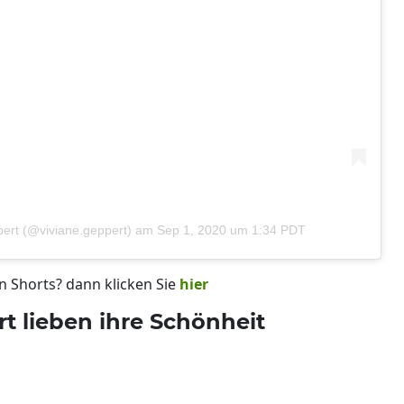
pert
(@viviane.geppert) am
Sep 1, 2020 um 1:34 PDT
en Shorts? dann klicken Sie
hier
t lieben ihre Schönheit