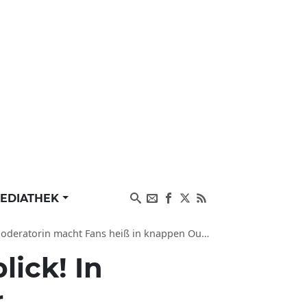
EDIATHEK
n macht Fans heiß in knappen Outfit im Kos-Urlaub
lick! In
r