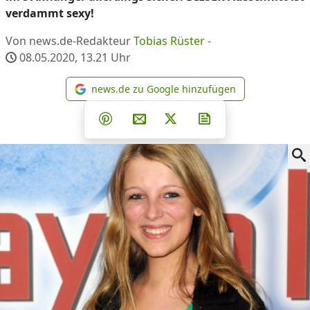
verdammt sexy!
Von news.de-Redakteur
Tobias Rüster
-
08.05.2020, 13.21
Uhr
news.de zu Google hinzufügen
news.de zu Google hinzufüg
Teilen auf Facebook
Teilen auf Whatsapp
Teilen auf Telegram
Teilen auf Pinterest
Per E-Mail teilen
Post auf X
Newsletter abonni