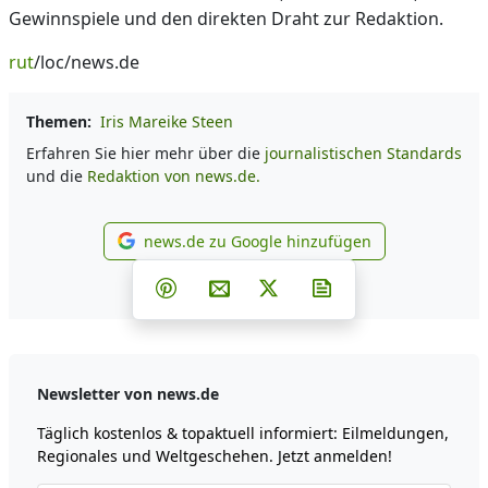
Gewinnspiele und den direkten Draht zur Redaktion.
rut
/loc/news.de
Themen:
Iris Mareike Steen
Erfahren Sie hier mehr über die
journalistischen Standards
und die
Redaktion von news.de.
news.de zu Google hinzufügen
news.de zu Google hinzufüg
Teilen auf Facebook
Teilen auf Whatsapp
Teilen auf Telegram
Teilen auf Pinterest
Per E-Mail teilen
Post auf X
Newsletter abonni
Newsletter von news.de
Täglich kostenlos & topaktuell informiert: Eilmeldungen,
Regionales und Weltgeschehen. Jetzt anmelden!