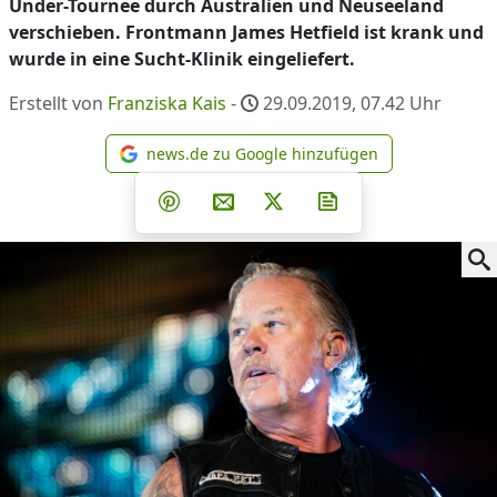
Under-Tournee durch Australien und Neuseeland
verschieben. Frontmann James Hetfield ist krank und
wurde in eine Sucht-Klinik eingeliefert.
Erstellt von
Franziska Kais
-
29.09.2019, 07.42
Uhr
news.de zu Google hinzufügen
news.de zu Google hinzufüg
Teilen auf Facebook
Teilen auf Whatsapp
Teilen auf Telegram
Teilen auf Pinterest
Per E-Mail teilen
Post auf X
Newsletter abonni