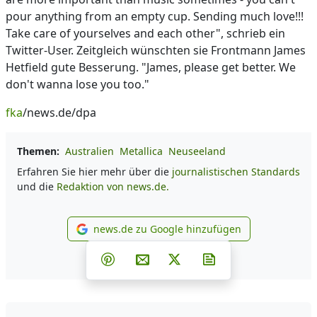
pour anything from an empty cup. Sending much love!!!
Take care of yourselves and each other", schrieb ein
Twitter-User. Zeitgleich wünschten sie Frontmann James
Hetfield gute Besserung. "James, please get better. We
don't wanna lose you too."
fka
/news.de/dpa
Themen:
Australien
Metallica
Neuseeland
Erfahren Sie hier mehr über die
journalistischen Standards
und die
Redaktion von news.de.
news.de zu Google hinzufügen
news.de zu Google hinzufüg
Teilen auf Facebook
Teilen auf Whatsapp
Teilen auf Telegram
Teilen auf Pinterest
Per E-Mail teilen
Post auf X
Newsletter abonni