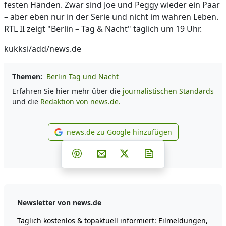
festen Händen. Zwar sind Joe und Peggy wieder ein Paar
– aber eben nur in der Serie und nicht im wahren Leben.
RTL II zeigt "Berlin – Tag & Nacht" täglich um 19 Uhr.
kukksi/add/news.de
Themen:
Berlin Tag und Nacht
Erfahren Sie hier mehr über die
journalistischen Standards
und die
Redaktion von news.de.
news.de zu Google hinzufügen
news.de zu Google hinzufüg
Teilen auf Facebook
Teilen auf Whatsapp
Teilen auf Telegram
Teilen auf Pinterest
Per E-Mail teilen
Post auf X
Newsletter abonni
Newsletter von news.de
Täglich kostenlos & topaktuell informiert: Eilmeldungen,