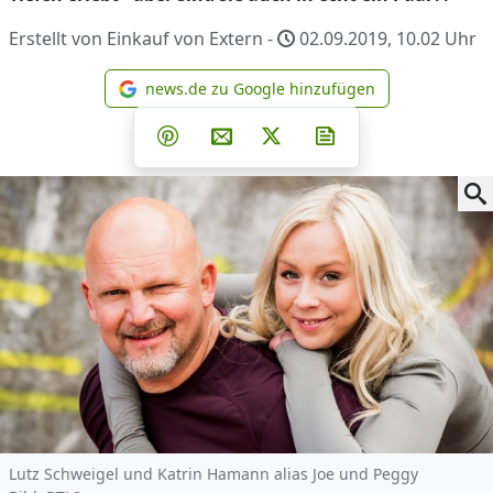
Erstellt von Einkauf von Extern -
02.09.2019, 10.02
Uhr
news.de zu Google hinzufügen
news.de zu Google hinzufüg
Teilen auf Facebook
Teilen auf Whatsapp
Teilen auf Telegram
Teilen auf Pinterest
Per E-Mail teilen
Post auf X
Newsletter abonni
Lutz Schweigel und Katrin Hamann alias Joe und Peggy