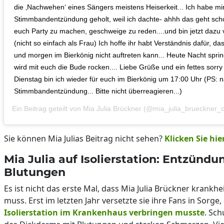
die ‚Nachwehen‘ eines Sängers meistens Heiserkeit... Ich habe mir
Stimmbandentzündung geholt, weil ich dachte- ahhh das geht scho
euch Party zu machen, geschweige zu reden....und bin jetzt dazu 
(nicht so einfach als Frau) Ich hoffe ihr habt Verständnis dafür, 
und morgen im Bierkönig nicht auftreten kann... Heute Nacht sprin
wird mit euch die Bude rocken.... Liebe Grüße und ein fettes sorr
Dienstag bin ich wieder für euch im Bierkönig um 17:00 Uhr (PS: 
Stimmbandentzündung... Bitte nicht überreagieren...)
Ein Beitrag geteilt von
Mia Julia Brückner
(@mia_julia_brueckner_of
Sie können Mia Julias Beitrag nicht sehen?
Klicken Sie hie
Mia Julia auf Isolierstation: Entzünd
Blutungen
Es ist nicht das erste Mal, dass Mia Julia Brückner krank
muss. Erst im letzten Jahr versetzte sie ihre Fans in Sorge,
Isolierstation im Krankenhaus verbringen musste
. Sc