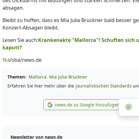
des Dickdarms mit Blutungen und starken Schmerzen. Vier
absagen.
Bleibt zu hoffen, dass es Mia Julia Brückner bald besser g
Konzert-Absagen bleibt.
Lesen Sie auch:
Krankenakte "Mallorca"! Schuften sich 
kaputt?
fka
/sba/news.de
Themen:
Mallorca
Mia Julia Brückner
Erfahren Sie hier mehr über die
journalistischen Standards
un
Te
news.de zu Google hinzufügen
Tei
news.de zu Google hin
Newsletter von news.de