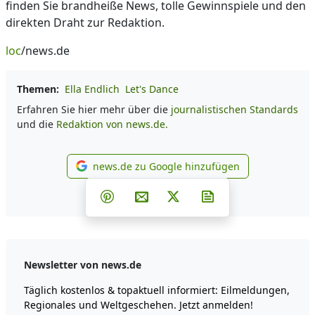
finden Sie brandheiße News, tolle Gewinnspiele und den
direkten Draht zur Redaktion.
loc
/news.de
Themen:
Ella Endlich
Let's Dance
Erfahren Sie hier mehr über die
journalistischen Standards
und die
Redaktion von news.de.
news.de zu Google hinzufügen
news.de zu Google hinzufüg
Teilen auf Facebook
Teilen auf Whatsapp
Teilen auf Telegram
Teilen auf Pinterest
Per E-Mail teilen
Post auf X
Newsletter abonni
Newsletter von news.de
Täglich kostenlos & topaktuell informiert: Eilmeldungen,
Regionales und Weltgeschehen. Jetzt anmelden!