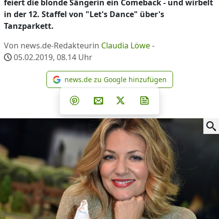
feiert die blonde Sängerin ein Comeback - und wirbelt
in der 12. Staffel von "Let's Dance" über's
Tanzparkett.
Von news.de-Redakteurin
Claudia Löwe
-
05.02.2019, 08.14
Uhr
news.de zu Google hinzufügen
news.de zu Google hinzufüg
Teilen auf Facebook
Teilen auf Whatsapp
Teilen auf Telegram
Teilen auf Pinterest
Per E-Mail teilen
Post auf X
Newsletter abonni