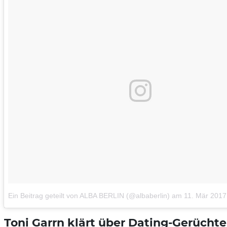
Ein Beitrag geteilt von ALBA BERLIN (@albaberlin)
am
11. Mär 2017
Toni Garrn klärt über Dating-Gerüchte