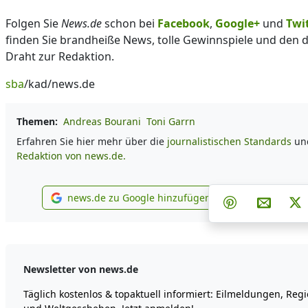
Folgen Sie
News.de
schon bei
Facebook
,
Google+
und
Twi
finden Sie brandheiße News, tolle Gewinnspiele und den d
Draht zur Redaktion.
sba
/kad/news.de
Themen:
Andreas Bourani
Toni Garrn
Erfahren Sie hier mehr über die
journalistischen Standards
und
Redaktion von news.de.
Teilen auf F
Teilen
news.de zu Google hinzufügen
Teilen auf Pin
Per E-M
P
news.de zu Google hinzufügen
Newsletter von news.de
Täglich kostenlos & topaktuell informiert: Eilmeldungen, Reg