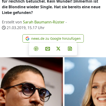
für reichlich Getuschel. Kein Wunder! Immerhin ist
die Blondine wieder Single. Hat sie bereits eine neue
Liebe gefunden?
Erstellt von
Sarah Baumann-Rüster
-
21.03.2019, 15.17
Uhr
news.de zu Google hinzufügen
news.de zu Google hinzufüg
Teilen auf Facebook
Teilen auf Whatsapp
Teilen auf Telegram
Teilen auf Pinterest
Per E-Mail teilen
Post auf X
Newsletter abonni