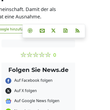
einschaft. Damit der als
rat eine Ausnahme.
Teilen auf Facebook
Teilen auf Whatsapp
Teilen auf Telegram
Google hinzufügen
Teilen auf Pinterest
Per E-Mail teilen
Post auf X
Newsletter abonniere
RSS
news.de zu Google hinzufügen
0
Folgen Sie News.de
Auf Facebook folgen
Auf X folgen
Auf Google News folgen