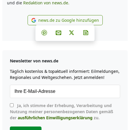
und die
Redaktion von news.de.
news.de zu Google hinzufügen
news.de zu Google hinzufüg
Teilen auf Facebook
Teilen auf Whatsapp
Teilen auf Telegram
Teilen auf Pinterest
Per E-Mail teilen
Post auf X
Newsletter abonni
Newsletter von news.de
Täglich kostenlos & topaktuell informiert: Eilmeldungen,
Regionales und Weltgeschehen. Jetzt anmelden!
Ja, ich stimme der Erhebung, Verarbeitung und
Nutzung meiner personenbezogenen Daten gemäß
der
ausführlichen Einwilligungserklärung
zu.