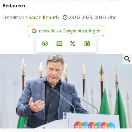
Bedauern.
Erstellt von
Sarah Knauth
-
28.02.2025, 00.03
Uhr
news.de zu Google hinzufügen
news.de zu Google hinzufüg
Teilen auf Facebook
Teilen auf Whatsapp
Teilen auf Telegram
Teilen auf Pinterest
Per E-Mail teilen
Post auf X
Newsletter abonni