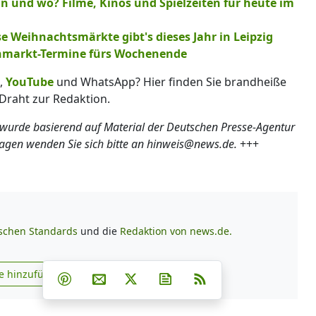
 und wo? Filme, Kinos und Spielzeiten für heute im
e Weihnachtsmärkte gibt's dieses Jahr in Leipzig
lohmarkt-Termine fürs Wochenende
,
YouTube
und WhatsApp? Hier finden Sie brandheiße
Draht zur Redaktion.
 wurde basierend auf Material der Deutschen Presse-Agentur
ragen wenden Sie sich bitte an hinweis@news.de.
+++
ischen Standards
und die
Redaktion von news.de.
Teilen auf Facebook
Teilen auf Whatsapp
Teilen auf Telegram
e hinzufügen
Teilen auf Pinterest
Per E-Mail teilen
Post auf X
Newsletter abonnieren
RSS
s.de zu Google hinzufügen