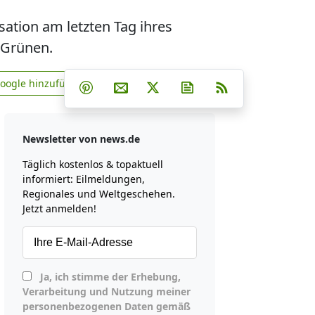
ation am letzten Tag ihres
 Grünen.
Teilen auf Facebook
Teilen auf Whatsapp
Teilen auf Telegram
Google hinzufügen
Teilen auf Pinterest
Per E-Mail teilen
Post auf X
Newsletter abonniere
RSS
news.de zu Google hinzufügen
Newsletter von news.de
Täglich kostenlos & topaktuell
informiert: Eilmeldungen,
Regionales und Weltgeschehen.
Jetzt anmelden!
Ja, ich stimme der Erhebung,
Verarbeitung und Nutzung meiner
personenbezogenen Daten gemäß