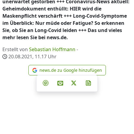
unerwartet gestorben +++ Coronavirus-News aktuell:
Geheimdokument enthüllt: HIER wird die
Maskenpflicht verschärft +++ Long-Covid-Symptome
im Überblick: Nur müde oder Fatigue? So erkennen
Sie, ob Sie an Long-Covid leiden +++ Das und vieles
mehr lesen Sie bei news.de.
Erstellt von
Sebastian Hoffmann
-
20.08.2021, 11.17
Uhr
news.de zu Google hinzufügen
news.de zu Google hinzufüg
Teilen auf Facebook
Teilen auf Whatsapp
Teilen auf Telegram
Teilen auf Pinterest
Per E-Mail teilen
Post auf X
Newsletter abonni