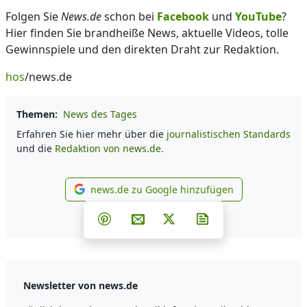
Folgen Sie
News.de
schon bei
Facebook
und
YouTube
?
Hier finden Sie brandheiße News, aktuelle Videos, tolle
Gewinnspiele und den direkten Draht zur Redaktion.
hos
/news.de
Themen:
News des Tages
Erfahren Sie hier mehr über die
journalistischen Standards
und die
Redaktion von news.de.
news.de zu Google hinzufügen
news.de zu Google hinzufüg
Teilen auf Facebook
Teilen auf Whatsapp
Teilen auf Telegram
Teilen auf Pinterest
Per E-Mail teilen
Post auf X
Newsletter abonni
Newsletter von news.de