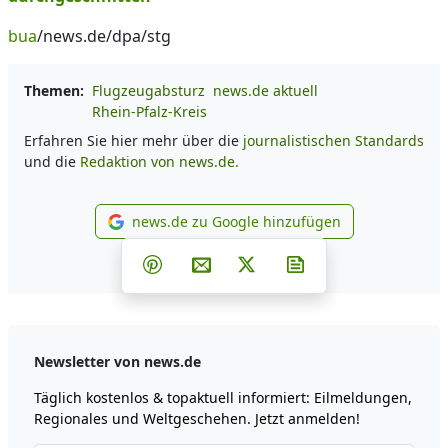
bua
/news.de/dpa/stg
Themen:
Flugzeugabsturz
news.de aktuell
Rhein-Pfalz-Kreis
Erfahren Sie hier mehr über die
journalistischen Standards
und die
Redaktion von news.de.
news.de zu Google hinzufügen
news.de zu Google hinzufüg
Teilen auf Facebook
Teilen auf Whatsapp
Teilen auf Telegram
Teilen auf Pinterest
Per E-Mail teilen
Post auf X
Newsletter abonni
Newsletter von news.de
Täglich kostenlos & topaktuell informiert: Eilmeldungen,
Regionales und Weltgeschehen. Jetzt anmelden!