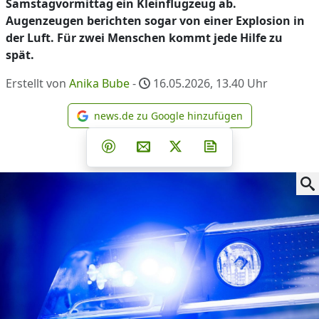
Samstagvormittag ein Kleinflugzeug ab.
Augenzeugen berichten sogar von einer Explosion in
der Luft. Für zwei Menschen kommt jede Hilfe zu
spät.
Erstellt von
Anika Bube
-
16.05.2026, 13.40
Uhr
news.de zu Google hinzufügen
news.de zu Google hinzufüg
Teilen auf Facebook
Teilen auf Whatsapp
Teilen auf Telegram
Teilen auf Pinterest
Per E-Mail teilen
Post auf X
Newsletter abonni