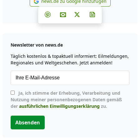
news.de zu Google hinzufügen
news.de zu Google hinzufüg
Teilen auf Facebook
Teilen auf Whatsapp
Teilen auf Telegram
Teilen auf Pinterest
Per E-Mail teilen
Post auf X
Newsletter abonni
Newsletter von news.de
Täglich kostenlos & topaktuell informiert: Eilmeldungen,
Regionales und Weltgeschehen. Jetzt anmelden!
Ja, ich stimme der Erhebung, Verarbeitung und
Nutzung meiner personenbezogenen Daten gemäß
der
ausführlichen Einwilligungserklärung
zu.
Absenden