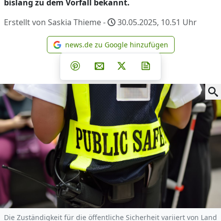
bislang zu dem Vorfall bekannt.
Erstellt von Saskia Thieme -
30.05.2025, 10.51
Uhr
news.de zu Google hinzufügen
news.de zu Google hinzufüg
Teilen auf Facebook
Teilen auf Whatsapp
Teilen auf Telegram
Teilen auf Pinterest
Per E-Mail teilen
Post auf X
Newsletter abonni
Die Zuständigkeit für die öffentliche Sicherheit variiert von Land