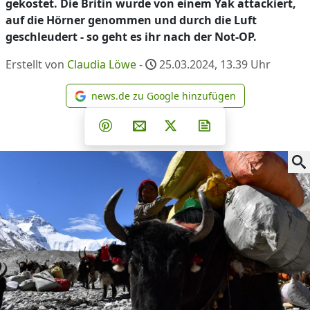
gekostet. Die Britin wurde von einem Yak attackiert,
auf die Hörner genommen und durch die Luft
geschleudert - so geht es ihr nach der Not-OP.
Erstellt von
Claudia Löwe
-
25.03.2024, 13.39
Uhr
news.de zu Google hinzufügen
news.de zu Google hinzufüg
Teilen auf Facebook
Teilen auf Whatsapp
Teilen auf Telegram
Teilen auf Pinterest
Per E-Mail teilen
Post auf X
Newsletter abonni