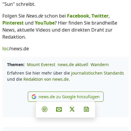
"Sun" schreibt.
Folgen Sie
News.de
schon bei
Facebook
,
Twitter
,
Pinterest
und
YouTube
? Hier finden Sie brandheiße
News, aktuelle Videos und den direkten Draht zur
Redaktion.
loc
/news.de
Themen:
Mount Everest
news.de aktuell
Wandern
Erfahren Sie hier mehr über die
journalistischen Standards
und die
Redaktion von news.de.
news.de zu Google hinzufügen
news.de zu Google hinzufüg
Teilen auf Facebook
Teilen auf Whatsapp
Teilen auf Telegram
Teilen auf Pinterest
Per E-Mail teilen
Post auf X
Newsletter abonni