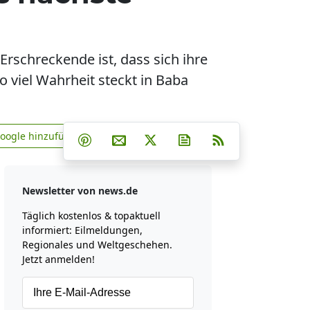
rschreckende ist, dass sich ihre
 viel Wahrheit steckt in Baba
Teilen auf Facebook
Teilen auf Whatsapp
Teilen auf Telegram
Google hinzufügen
Teilen auf Pinterest
Per E-Mail teilen
Post auf X
Newsletter abonniere
RSS
news.de zu Google hinzufügen
Newsletter von news.de
Täglich kostenlos & topaktuell
informiert: Eilmeldungen,
Regionales und Weltgeschehen.
Jetzt anmelden!