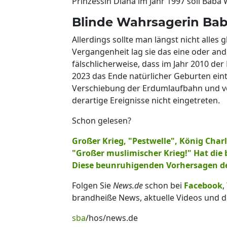
Prinzessin Diana im Jahr 1997 soll Baba
Blinde Wahrsagerin Ba
Allerdings sollte man längst nicht alle
Vergangenheit lag sie das eine oder and
fälschlicherweise, dass im Jahr 2010 de
2023 das Ende natürlicher Geburten eint
Verschiebung der Erdumlaufbahn und vo
derartige Ereignisse nicht eingetreten.
Schon gelesen?
Großer Krieg, "Pestwelle", König Char
"Großer muslimischer Krieg!" Hat die 
Diese beunruhigenden Vorhersagen der
Folgen Sie
News.de
schon bei
Facebook
,
brandheiße News, aktuelle Videos und d
sba
/hos/news.de