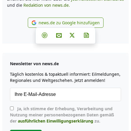
und die
Redaktion von news.de.
news.de zu Google hinzufügen
news.de zu Google hinzufüg
Teilen auf Facebook
Teilen auf Whatsapp
Teilen auf Telegram
Teilen auf Pinterest
Per E-Mail teilen
Post auf X
Newsletter abonni
Newsletter von news.de
Täglich kostenlos & topaktuell informiert: Eilmeldungen,
Regionales und Weltgeschehen. Jetzt anmelden!
Ja, ich stimme der Erhebung, Verarbeitung und
Nutzung meiner personenbezogenen Daten gemäß
der
ausführlichen Einwilligungserklärung
zu.