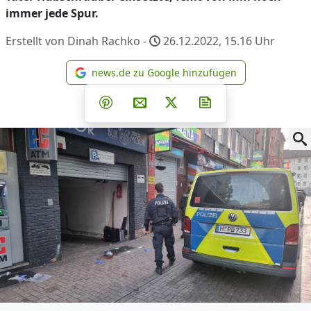
immer jede Spur.
Erstellt von Dinah Rachko -
26.12.2022, 15.16
Uhr
news.de zu Google hinzufügen
news.de zu Google hinzufüg
Teilen auf Facebook
Teilen auf Whatsapp
Teilen auf Telegram
Teilen auf Pinterest
Per E-Mail teilen
Post auf X
Newsletter abonni