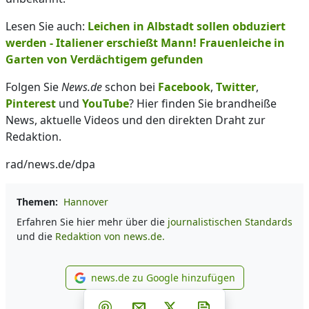
Lesen Sie auch:
Leichen in Albstadt sollen obduziert
werden - Italiener erschießt Mann! Frauenleiche in
Garten von Verdächtigem gefunden
Folgen Sie
News.de
schon bei
Facebook
,
Twitter
,
Pinterest
und
YouTube
? Hier finden Sie brandheiße
News, aktuelle Videos und den direkten Draht zur
Redaktion.
rad/news.de/dpa
Themen:
Hannover
Erfahren Sie hier mehr über die
journalistischen Standards
und die
Redaktion von news.de.
news.de zu Google hinzufügen
news.de zu Google hinzufüg
Teilen auf Facebook
Teilen auf Whatsapp
Teilen auf Telegram
Teilen auf Pinterest
Per E-Mail teilen
Post auf X
Newsletter abonni