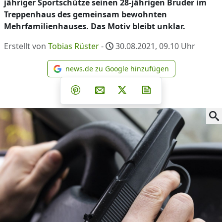
jähriger Sportschütze seinen 28-jährigen Bruder im
Treppenhaus des gemeinsam bewohnten
Mehrfamilienhauses. Das Motiv bleibt unklar.
Erstellt von
Tobias Rüster
-
30.08.2021, 09.10
Uhr
news.de zu Google hinzufügen
news.de zu Google hinzufüg
Teilen auf Facebook
Teilen auf Whatsapp
Teilen auf Telegram
Teilen auf Pinterest
Per E-Mail teilen
Post auf X
Newsletter abonni