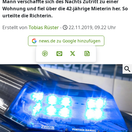
Mann verschaffte sich des Nachts Zutritt zu einer
Wohnung und fiel über die 42-jährige Mieterin her. So
urteilte die Richterin.
Erstellt von
Tobias Rüster
-
22.11.2019, 09.22
Uhr
news.de zu Google hinzufügen
news.de zu Google hinzufüg
Teilen auf Facebook
Teilen auf Whatsapp
Teilen auf Telegram
Teilen auf Pinterest
Per E-Mail teilen
Post auf X
Newsletter abonni