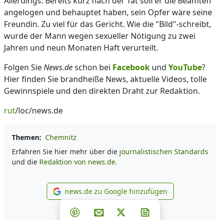
Allerdings: Bereits kurz nach der Tat soll er die Beamten
angelogen und behauptet haben, sein Opfer wäre seine
Freundin. Zu viel für das Gericht. Wie die "Bild"-schreibt,
wurde der Mann wegen sexueller Nötigung zu zwei
Jahren und neun Monaten Haft verurteilt.
Folgen Sie
News.de
schon bei
Facebook
und
YouTube
?
Hier finden Sie brandheiße News, aktuelle Videos, tolle
Gewinnspiele und den direkten Draht zur Redaktion.
rut
/loc/news.de
Themen:
Chemnitz
Erfahren Sie hier mehr über die
journalistischen Standards
und die
Redaktion von news.de.
news.de zu Google hinzufügen
news.de zu Google hinzufüg
Teilen auf Facebook
Teilen auf Whatsapp
Teilen auf Telegram
Teilen auf Pinterest
Per E-Mail teilen
Post auf X
Newsletter abonni