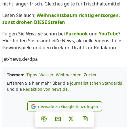
nicht länger frisch. Gleiches gelte für Frischhaltemittel.
Lesen Sie auch:
Weihnachtsbaum richtig entsorgen,
sonst drohen DIESE Strafen
Folgen Sie
News.de
schon bei
Facebook
und
YouTube
?
Hier finden Sie brandheiße News, aktuelle Videos, tolle
Gewinnspiele und den direkten Draht zur Redaktion.
jat/news.de/dpa
Themen:
Tipps
Wasser
Weihnachten
Zucker
Erfahren Sie hier mehr über die
journalistischen Standards
und die
Redaktion von news.de.
news.de zu Google hinzufügen
news.de zu Google hinzufüg
Teilen auf Facebook
Teilen auf Whatsapp
Teilen auf Telegram
Teilen auf Pinterest
Per E-Mail teilen
Post auf X
Newsletter abonni