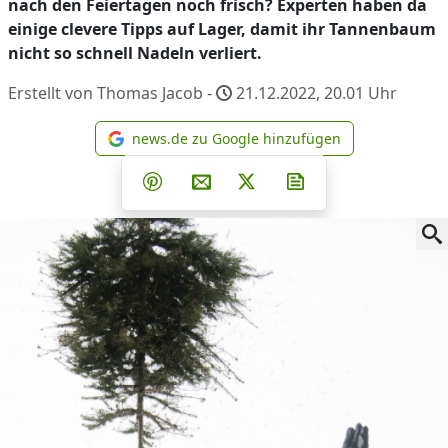
nach den Feiertagen noch frisch? Experten haben da
einige clevere Tipps auf Lager, damit ihr Tannenbaum
nicht so schnell Nadeln verliert.
Erstellt von Thomas Jacob -
21.12.2022, 20.01
Uhr
news.de zu Google hinzufügen
news.de zu Google hinzufüg
Teilen auf Facebook
Teilen auf Whatsapp
Teilen auf Telegram
Teilen auf Pinterest
Per E-Mail teilen
Post auf X
Newsletter abonni