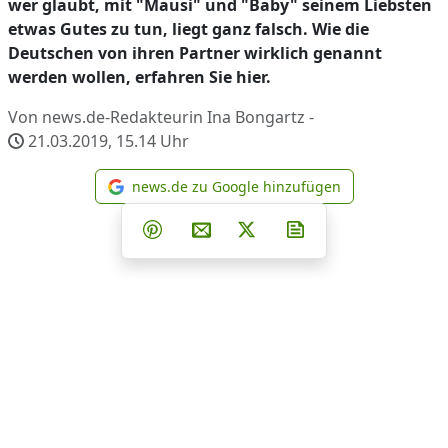
wer glaubt, mit "Mausi" und "Baby" seinem Liebsten
etwas Gutes zu tun, liegt ganz falsch. Wie die
Deutschen von ihren Partner wirklich genannt
werden wollen, erfahren Sie hier.
Von news.de-Redakteurin Ina Bongartz -
21.03.2019, 15.14
Uhr
news.de zu Google hinzufügen
news.de zu Google hinzufüg
Teilen auf Facebook
Teilen auf Whatsapp
Teilen auf Telegram
Teilen auf Pinterest
Per E-Mail teilen
Post auf X
Newsletter abonni