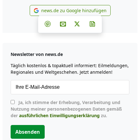
news.de zu Google hinzufügen
news.de zu Google hinzufüg
Teilen auf Facebook
Teilen auf Whatsapp
Teilen auf Telegram
Teilen auf Pinterest
Per E-Mail teilen
Post auf X
Newsletter abonni
Newsletter von news.de
Täglich kostenlos & topaktuell informiert: Eilmeldungen,
Regionales und Weltgeschehen. Jetzt anmelden!
Ja, ich stimme der Erhebung, Verarbeitung und
Nutzung meiner personenbezogenen Daten gemäß
der
ausführlichen Einwilligungserklärung
zu.
Absenden