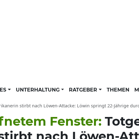
LES
UNTERHALTUNG
RATGEBER
THEMEN
M
ikanerin stirbt nach Löwen-Attacke: Löwin springt 22-Jährige dur
ffnetem Fenster:
Totg
stirbt nach Löwen-At