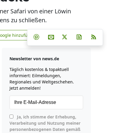
ner Safari von einer Löwin
ens zu schließen.
Teilen auf Facebook
Teilen auf Whatsapp
Teilen auf Telegram
Google hinzufügen
Teilen auf Pinterest
Per E-Mail teilen
Post auf X
Newsletter abonniere
RSS
news.de zu Google hinzufügen
Newsletter von news.de
Täglich kostenlos & topaktuell
informiert: Eilmeldungen,
Regionales und Weltgeschehen.
Jetzt anmelden!
Ja, ich stimme der Erhebung,
Verarbeitung und Nutzung meiner
personenbezogenen Daten gemäß