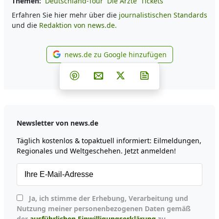
Themen:
Deutschland-Tour
Die Ärzte
Tickets
Erfahren Sie hier mehr über die
journalistischen Standards
und die
Redaktion von news.de.
news.de zu Google hinzufügen
news.de zu Google hinzufüg
Teilen auf Facebook
Teilen auf Whatsapp
Teilen auf Telegram
Teilen auf Pinterest
Per E-Mail teilen
Post auf X
Newsletter abonni
Newsletter von news.de
Täglich kostenlos & topaktuell informiert: Eilmeldungen,
Regionales und Weltgeschehen. Jetzt anmelden!
Ja, ich stimme der Erhebung, Verarbeitung und
Nutzung meiner personenbezogenen Daten gemäß
der
ausführlichen Einwilligungserklärung
zu.