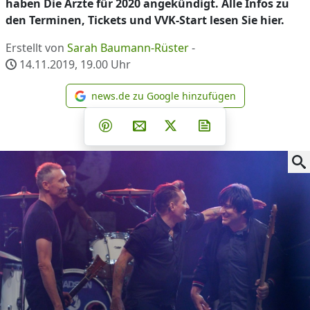
haben Die Ärzte für 2020 angekündigt. Alle Infos zu
den Terminen, Tickets und VVK-Start lesen Sie hier.
Erstellt von
Sarah Baumann-Rüster
-
14.11.2019, 19.00
Uhr
news.de zu Google hinzufügen
news.de zu Google hinzufüg
Teilen auf Facebook
Teilen auf Whatsapp
Teilen auf Telegram
Teilen auf Pinterest
Per E-Mail teilen
Post auf X
Newsletter abonni