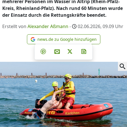
mehrerer Personen im Wasser in Altrip (Rhein-Pfalz-
Kreis, Rheinland-Pfalz). Nach rund 60 Minuten wurde
der Einsatz durch die Rettungskräfte beendet.
Erstellt von
Alexander Aßmann
-
02.06.2026, 09.09
Uhr
news.de zu Google hinzufügen
news.de zu Google hinzufüg
Teilen auf Facebook
Teilen auf Whatsapp
Teilen auf Telegram
Teilen auf Pinterest
Per E-Mail teilen
Post auf X
Newsletter abonni