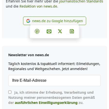
Erfahren Sie hier mehr über die
journalistischen Standards
und die
Redaktion von news.de.
news.de zu Google hinzufügen
news.de zu Google hinzufüg
Teilen auf Facebook
Teilen auf Whatsapp
Teilen auf Telegram
Teilen auf Pinterest
Per E-Mail teilen
Post auf X
Newsletter abonni
Newsletter von news.de
Täglich kostenlos & topaktuell informiert: Eilmeldungen,
Regionales und Weltgeschehen. Jetzt anmelden!
Ja, ich stimme der Erhebung, Verarbeitung und
Nutzung meiner personenbezogenen Daten gemäß
der
ausführlichen Einwilligungserklärung
zu.