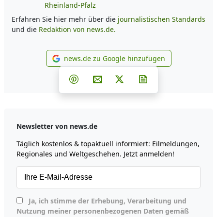
Rheinland-Pfalz
Erfahren Sie hier mehr über die
journalistischen Standards
und die
Redaktion von news.de.
news.de zu Google hinzufügen
news.de zu Google hinzufüg
Teilen auf Facebook
Teilen auf Whatsapp
Teilen auf Telegram
Teilen auf Pinterest
Per E-Mail teilen
Post auf X
Newsletter abonni
Newsletter von news.de
Täglich kostenlos & topaktuell informiert: Eilmeldungen,
Regionales und Weltgeschehen. Jetzt anmelden!
Ja, ich stimme der Erhebung, Verarbeitung und
Nutzung meiner personenbezogenen Daten gemäß