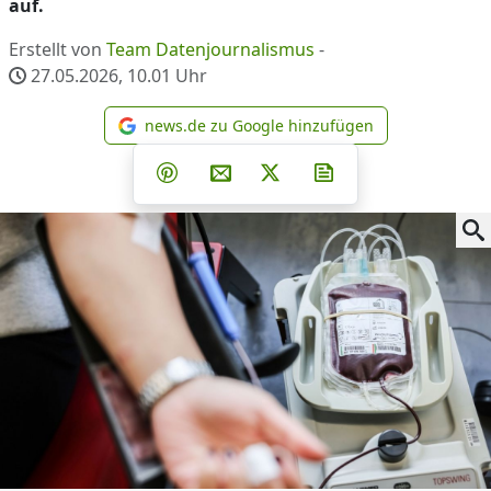
auf.
Erstellt von
Team Datenjournalismus
-
27.05.2026, 10.01
Uhr
news.de zu Google hinzufügen
news.de zu Google hinzufüg
Teilen auf Facebook
Teilen auf Whatsapp
Teilen auf Telegram
Teilen auf Pinterest
Per E-Mail teilen
Post auf X
Newsletter abonni