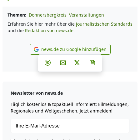
Themen:
Donnersbergkreis
Veranstaltungen
Erfahren Sie hier mehr über die
journalistischen Standards
und die
Redaktion von news.de.
news.de zu Google hinzufügen
news.de zu Google hinzufüg
Teilen auf Facebook
Teilen auf Whatsapp
Teilen auf Telegram
Teilen auf Pinterest
Per E-Mail teilen
Post auf X
Newsletter abonni
Newsletter von news.de
Täglich kostenlos & topaktuell informiert: Eilmeldungen,
Regionales und Weltgeschehen. Jetzt anmelden!