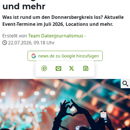
und mehr
Was ist rund um den Donnersbergkreis los? Aktuelle
Event-Termine im Juli 2026, Locations und mehr.
Erstellt von
Team Datenjournalismus
-
22.07.2026, 09.18
Uhr
news.de zu Google hinzufügen
news.de zu Google hinzufüg
Teilen auf Facebook
Teilen auf Whatsapp
Teilen auf Telegram
Teilen auf Pinterest
Per E-Mail teilen
Post auf X
Newsletter abonni