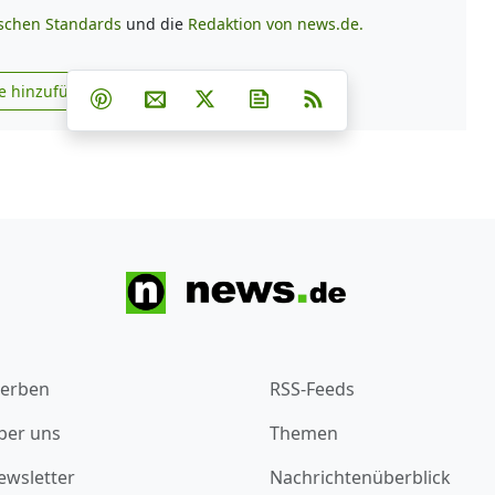
ischen Standards
und die
Redaktion von news.de.
Teilen auf Facebook
Teilen auf Whatsapp
Teilen auf Telegram
e hinzufügen
Teilen auf Pinterest
Per E-Mail teilen
Post auf X
Newsletter abonnieren
RSS
s.de zu Google hinzufügen
erben
RSS-Feeds
ber uns
Themen
ewsletter
Nachrichtenüberblick