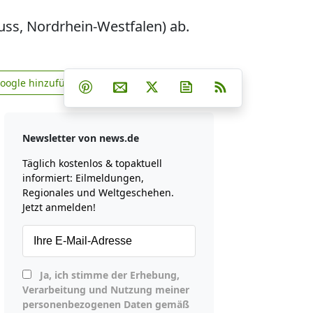
ss, Nordrhein-Westfalen) ab.
Teilen auf Facebook
Teilen auf Whatsapp
Teilen auf Telegram
Google hinzufügen
Teilen auf Pinterest
Per E-Mail teilen
Post auf X
Newsletter abonniere
RSS
news.de zu Google hinzufügen
Newsletter von news.de
Täglich kostenlos & topaktuell
informiert: Eilmeldungen,
Regionales und Weltgeschehen.
Jetzt anmelden!
Ja, ich stimme der Erhebung,
Verarbeitung und Nutzung meiner
personenbezogenen Daten gemäß