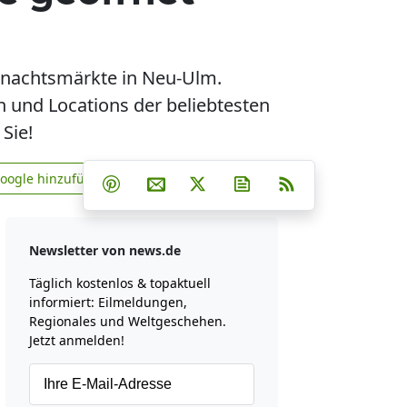
hnachtsmärkte in Neu-Ulm.
 und Locations der beliebtesten
Sie!
Teilen auf Facebook
Teilen auf Whatsapp
Teilen auf Telegram
Google hinzufügen
Teilen auf Pinterest
Per E-Mail teilen
Post auf X
Newsletter abonniere
RSS
news.de zu Google hinzufügen
Newsletter von news.de
Täglich kostenlos & topaktuell
informiert: Eilmeldungen,
Regionales und Weltgeschehen.
Jetzt anmelden!