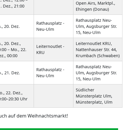
Open Airs, Marktpl.,
. Dez., 21:00
Ehingen (Donau)
Rathausplatz Neu-
Rathausplatz -
., 20. Dez.
Ulm, Augsburger Str.
Neu-Ulm
15, Neu-Ulm
., 20. Dez.,
Leiternoutlet KRU,
Leiternoutlet -
:00 – Mo., 22.
Nattenhauser Str. 44,
KRU
z., 00:00
Krumbach (Schwaben)
Rathausplatz Neu-
Rathausplatz -
., 21. Dez.
Ulm, Augsburger Str.
Neu-Ulm
15, Neu-Ulm
Südlicher
., 22. Dez.,
Münsterplatz Ulm,
0:00–20:30 Uhr
Münsterplatz, Ulm
uch auf dem Weihnachtsmarkt!