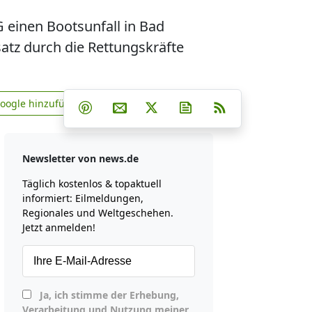
einen Bootsunfall in Bad
tz durch die Rettungskräfte
Teilen auf Facebook
Teilen auf Whatsapp
Teilen auf Telegram
Google hinzufügen
Teilen auf Pinterest
Per E-Mail teilen
Post auf X
Newsletter abonniere
RSS
news.de zu Google hinzufügen
Newsletter von news.de
Täglich kostenlos & topaktuell
informiert: Eilmeldungen,
Regionales und Weltgeschehen.
Jetzt anmelden!
Ja, ich stimme der Erhebung,
Verarbeitung und Nutzung meiner