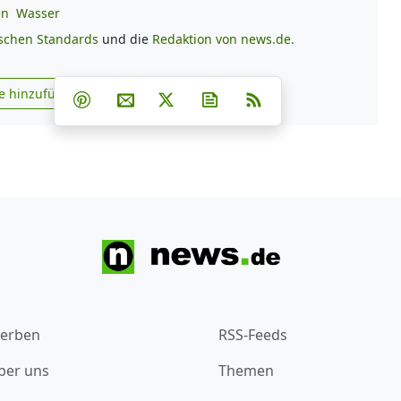
en
Wasser
ischen Standards
und die
Redaktion von news.de.
Teilen auf Facebook
Teilen auf Whatsapp
Teilen auf Telegram
e hinzufügen
Teilen auf Pinterest
Per E-Mail teilen
Post auf X
Newsletter abonnieren
RSS
s.de zu Google hinzufügen
erben
RSS-Feeds
ber uns
Themen