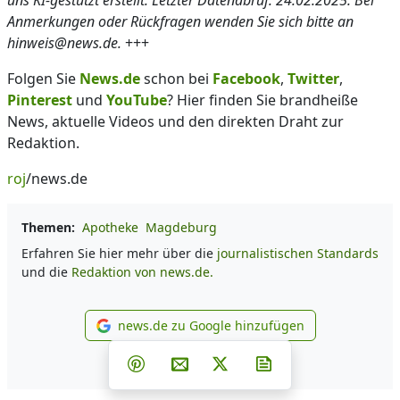
uns KI-gestützt erstellt. Letzter Datenabruf: 24.02.2025. Bei
Anmerkungen oder Rückfragen wenden Sie sich bitte an
hinweis@news.de.
+++
Folgen Sie
News.de
schon bei
Facebook
,
Twitter
,
Pinterest
und
YouTube
? Hier finden Sie brandheiße
News, aktuelle Videos und den direkten Draht zur
Redaktion.
roj
/news.de
Themen:
Apotheke
Magdeburg
Erfahren Sie hier mehr über die
journalistischen Standards
und die
Redaktion von news.de.
news.de zu Google hinzufügen
news.de zu Google hinzufüg
Teilen auf Facebook
Teilen auf Whatsapp
Teilen auf Telegram
Teilen auf Pinterest
Per E-Mail teilen
Post auf X
Newsletter abonni