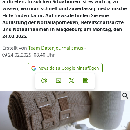
auftreten. In solchen Situationen ist es wichtig zu
wissen, wo man schnell und zuverlässig medizinische
Hilfe finden kann. Auf news.de finden Sie eine
Auflistung der Notfallapotheken, Bereitschaftsärzte
und Notaufnahmen in Magdeburg am Montag, den
24.02.2025.
Erstellt von
Team Datenjournalismus
-
24.02.2025, 08.40
Uhr
news.de zu Google hinzufügen
news.de zu Google hinzufüg
Teilen auf Facebook
Teilen auf Whatsapp
Teilen auf Telegram
Teilen auf Pinterest
Per E-Mail teilen
Post auf X
Newsletter abonni