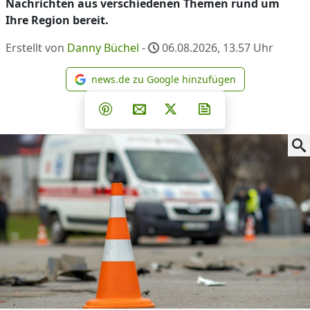
Nachrichten aus verschiedenen Themen rund um
Ihre Region bereit.
Erstellt von
Danny Büchel
-
06.08.2026, 13.57
Uhr
news.de zu Google hinzufügen
news.de zu Google hinzufüg
Teilen auf Facebook
Teilen auf Whatsapp
Teilen auf Telegram
Teilen auf Pinterest
Per E-Mail teilen
Post auf X
Newsletter abonni