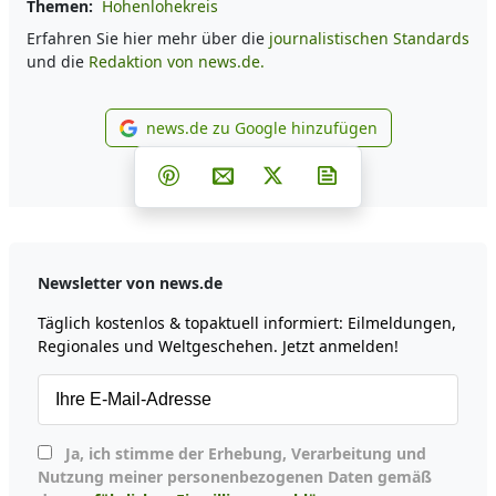
Themen:
Hohenlohekreis
Erfahren Sie hier mehr über die
journalistischen Standards
und die
Redaktion von news.de.
news.de zu Google hinzufügen
news.de zu Google hinzufüg
Teilen auf Facebook
Teilen auf Whatsapp
Teilen auf Telegram
Teilen auf Pinterest
Per E-Mail teilen
Post auf X
Newsletter abonni
Newsletter von news.de
Täglich kostenlos & topaktuell informiert: Eilmeldungen,
Regionales und Weltgeschehen. Jetzt anmelden!
Ja, ich stimme der Erhebung, Verarbeitung und
Nutzung meiner personenbezogenen Daten gemäß