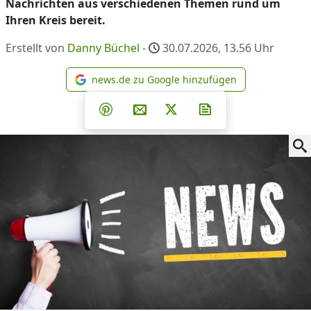
Nachrichten aus verschiedenen Themen rund um
Ihren Kreis bereit.
Erstellt von
Danny Büchel
-
30.07.2026, 13.56
Uhr
news.de zu Google hinzufügen
news.de zu Google hinzufüg
Teilen auf Facebook
Teilen auf Whatsapp
Teilen auf Telegram
Teilen auf Pinterest
Per E-Mail teilen
Post auf X
Newsletter abonni