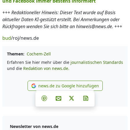
und Facebook immer bestens informiert
+++
Redaktioneller Hinweis: Dieser Text wurde auf Basis
aktueller Daten KI-gestützt erstellt. Bei Anmerkungen oder
Rückfragen wenden Sie sich bitte an hinweis@news.de.
+++
bud
/roj/news.de
Themen:
Cochem-Zell
Erfahren Sie hier mehr über die
journalistischen Standards
und die
Redaktion von news.de.
news.de zu Google hinzufügen
news.de zu Google hinzufüg
Teilen auf Facebook
Teilen auf Whatsapp
Teilen auf Telegram
Teilen auf Pinterest
Per E-Mail teilen
Post auf X
Newsletter abonni
Newsletter von news.de