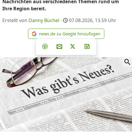
Nachrichten aus verschiedenen Themen rund um
Ihre Region bereit.
Erstellt von
Danny Büchel
-
07.08.2026, 13.59
Uhr
news.de zu Google hinzufügen
news.de zu Google hinzufüg
Teilen auf Facebook
Teilen auf Whatsapp
Teilen auf Telegram
Teilen auf Pinterest
Per E-Mail teilen
Post auf X
Newsletter abonni