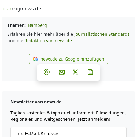
bud
/roj/news.de
Themen:
Bamberg
Erfahren Sie hier mehr über die
journalistischen Standards
und die
Redaktion von news.de.
news.de zu Google hinzufügen
news.de zu Google hinzufüg
Teilen auf Facebook
Teilen auf Whatsapp
Teilen auf Telegram
Teilen auf Pinterest
Per E-Mail teilen
Post auf X
Newsletter abonni
Newsletter von news.de
Täglich kostenlos & topaktuell informiert: Eilmeldungen,
Regionales und Weltgeschehen. Jetzt anmelden!