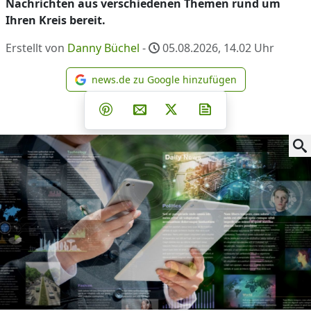
Nachrichten aus verschiedenen Themen rund um
Ihren Kreis bereit.
Erstellt von
Danny Büchel
-
05.08.2026, 14.02
Uhr
news.de zu Google hinzufügen
news.de zu Google hinzufüg
Teilen auf Facebook
Teilen auf Whatsapp
Teilen auf Telegram
Teilen auf Pinterest
Per E-Mail teilen
Post auf X
Newsletter abonni