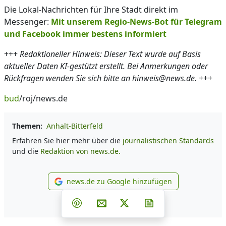
Die Lokal-Nachrichten für Ihre Stadt direkt im
Messenger:
Mit unserem Regio-News-Bot für Telegram
und Facebook immer bestens informiert
+++
Redaktioneller Hinweis: Dieser Text wurde auf Basis
aktueller Daten KI-gestützt erstellt. Bei Anmerkungen oder
Rückfragen wenden Sie sich bitte an hinweis@news.de.
+++
bud
/roj/news.de
Themen:
Anhalt-Bitterfeld
Erfahren Sie hier mehr über die
journalistischen Standards
und die
Redaktion von news.de.
news.de zu Google hinzufügen
news.de zu Google hinzufüg
Teilen auf Facebook
Teilen auf Whatsapp
Teilen auf Telegram
Teilen auf Pinterest
Per E-Mail teilen
Post auf X
Newsletter abonni