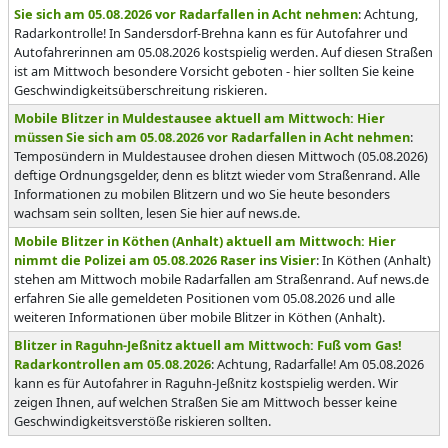
Sie sich am 05.08.2026 vor Radarfallen in Acht nehmen
: Achtung,
Radarkontrolle! In Sandersdorf-Brehna kann es für Autofahrer und
Autofahrerinnen am 05.08.2026 kostspielig werden. Auf diesen Straßen
ist am Mittwoch besondere Vorsicht geboten - hier sollten Sie keine
Geschwindigkeitsüberschreitung riskieren.
Mobile Blitzer in Muldestausee aktuell am Mittwoch: Hier
müssen Sie sich am 05.08.2026 vor Radarfallen in Acht nehmen
:
Temposündern in Muldestausee drohen diesen Mittwoch (05.08.2026)
deftige Ordnungsgelder, denn es blitzt wieder vom Straßenrand. Alle
Informationen zu mobilen Blitzern und wo Sie heute besonders
wachsam sein sollten, lesen Sie hier auf news.de.
Mobile Blitzer in Köthen (Anhalt) aktuell am Mittwoch: Hier
nimmt die Polizei am 05.08.2026 Raser ins Visier
: In Köthen (Anhalt)
stehen am Mittwoch mobile Radarfallen am Straßenrand. Auf news.de
erfahren Sie alle gemeldeten Positionen vom 05.08.2026 und alle
weiteren Informationen über mobile Blitzer in Köthen (Anhalt).
Blitzer in Raguhn-Jeßnitz aktuell am Mittwoch: Fuß vom Gas!
Radarkontrollen am 05.08.2026
: Achtung, Radarfalle! Am 05.08.2026
kann es für Autofahrer in Raguhn-Jeßnitz kostspielig werden. Wir
zeigen Ihnen, auf welchen Straßen Sie am Mittwoch besser keine
Geschwindigkeitsverstöße riskieren sollten.