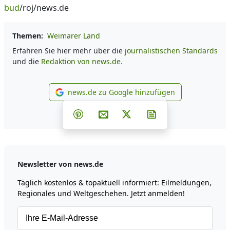
bud
/roj/news.de
Themen:
Weimarer Land
Erfahren Sie hier mehr über die
journalistischen Standards
und die
Redaktion von news.de.
news.de zu Google hinzufügen
news.de zu Google hinzufüg
Teilen auf Facebook
Teilen auf Whatsapp
Teilen auf Telegram
Teilen auf Pinterest
Per E-Mail teilen
Post auf X
Newsletter abonni
Newsletter von news.de
Täglich kostenlos & topaktuell informiert: Eilmeldungen,
Regionales und Weltgeschehen. Jetzt anmelden!