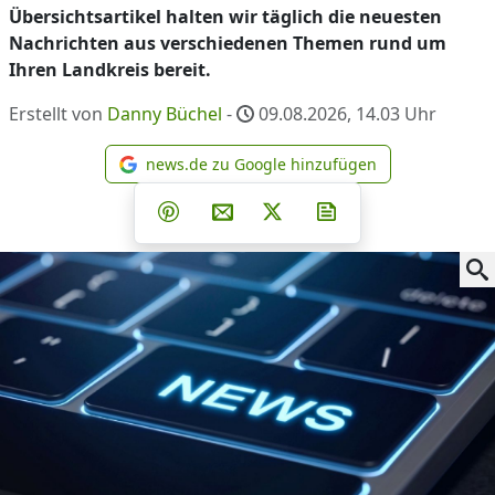
Übersichtsartikel halten wir täglich die neuesten
Nachrichten aus verschiedenen Themen rund um
Ihren Landkreis bereit.
Erstellt von
Danny Büchel
-
09.08.2026, 14.03
Uhr
news.de zu Google hinzufügen
news.de zu Google hinzufüg
Teilen auf Facebook
Teilen auf Whatsapp
Teilen auf Telegram
Teilen auf Pinterest
Per E-Mail teilen
Post auf X
Newsletter abonni