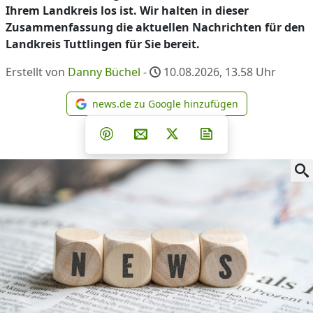
Ihrem Landkreis los ist. Wir halten in dieser
Zusammenfassung die aktuellen Nachrichten für den
Landkreis Tuttlingen für Sie bereit.
Erstellt von
Danny Büchel
-
10.08.2026, 13.58
Uhr
news.de zu Google hinzufügen
news.de zu Google hinzufüg
Teilen auf Facebook
Teilen auf Whatsapp
Teilen auf Telegram
Teilen auf Pinterest
Per E-Mail teilen
Post auf X
Newsletter abonni