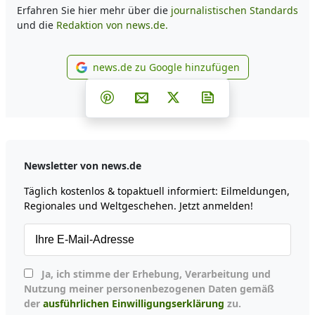
Erfahren Sie hier mehr über die
journalistischen Standards
und die
Redaktion von news.de.
news.de zu Google hinzufügen
news.de zu Google hinzufüg
Teilen auf Facebook
Teilen auf Whatsapp
Teilen auf Telegram
Teilen auf Pinterest
Per E-Mail teilen
Post auf X
Newsletter abonni
Newsletter von news.de
Täglich kostenlos & topaktuell informiert: Eilmeldungen,
Regionales und Weltgeschehen. Jetzt anmelden!
Ja, ich stimme der Erhebung, Verarbeitung und
Nutzung meiner personenbezogenen Daten gemäß
der
ausführlichen Einwilligungserklärung
zu.