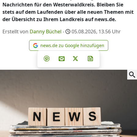
Nachrichten für den Westerwaldkreis. Bleiben Sie
stets auf dem Laufenden über alle neuen Themen mit
der Übersicht zu Ihrem Landkreis auf news.de.
Erstellt von
Danny Büchel
-
05.08.2026, 13.56
Uhr
news.de zu Google hinzufügen
news.de zu Google hinzufüg
Teilen auf Facebook
Teilen auf Whatsapp
Teilen auf Telegram
Teilen auf Pinterest
Per E-Mail teilen
Post auf X
Newsletter abonni