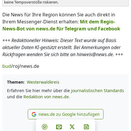
keine Tempoverstöße riskieren.
Die News für Ihre Region können Sie auch direkt in
Ihrem Messenger-Dienst erhalten:
Mit dem Regio-
News-Bot von news.de für Telegram und Facebook
+++
Redaktioneller Hinweis: Dieser Text wurde auf Basis
aktueller Daten KI-gestützt erstellt. Bei Anmerkungen oder
Rückfragen wenden Sie sich bitte an hinweis@news.de.
+++
bud
/roj/news.de
Themen:
Westerwaldkreis
Erfahren Sie hier mehr über die
journalistischen Standards
und die
Redaktion von news.de.
news.de zu Google hinzufügen
news.de zu Google hinzufüg
Teilen auf Facebook
Teilen auf Whatsapp
Teilen auf Telegram
Teilen auf Pinterest
Per E-Mail teilen
Post auf X
Newsletter abonni