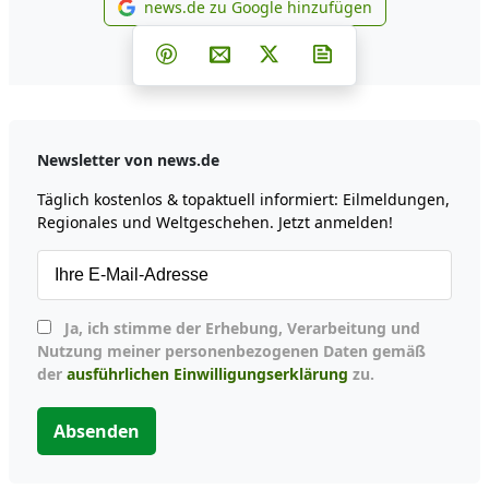
news.de zu Google hinzufügen
news.de zu Google hinzufüg
Teilen auf Facebook
Teilen auf Whatsapp
Teilen auf Telegram
Teilen auf Pinterest
Per E-Mail teilen
Post auf X
Newsletter abonni
Newsletter von news.de
Täglich kostenlos & topaktuell informiert: Eilmeldungen,
Regionales und Weltgeschehen. Jetzt anmelden!
Ja, ich stimme der Erhebung, Verarbeitung und
Nutzung meiner personenbezogenen Daten gemäß
der
ausführlichen Einwilligungserklärung
zu.
Absenden