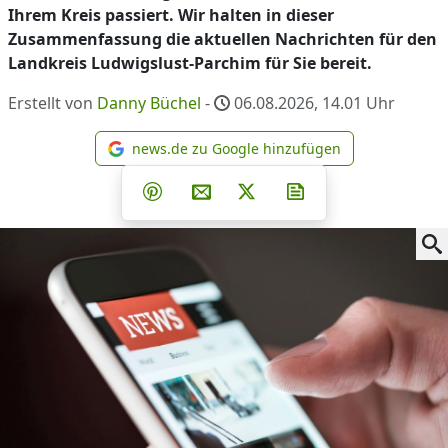
Ihrem Kreis passiert. Wir halten in dieser
Zusammenfassung die aktuellen Nachrichten für den
Landkreis Ludwigslust-Parchim für Sie bereit.
Erstellt von
Danny Büchel
-
06.08.2026, 14.01
Uhr
news.de zu Google hinzufügen
news.de zu Google hinzufüg
Teilen auf Facebook
Teilen auf Whatsapp
Teilen auf Telegram
Teilen auf Pinterest
Per E-Mail teilen
Post auf X
Newsletter abonni