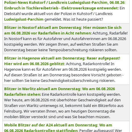
Polizei-News Kuhstorf / Landkreis Ludwigslust-Parchim, 06.08.26:
Einbruch in Tischlereibetrieb - Elektrowerkzeuge entwendet
: Ein
Diebstahl wurde aktuell von der Polizei in Kuhstorf / Landkreis
Ludwigslust-Parchim
gemeldet. Was ist heute passiert?
Blitzer in Nostorf aktuell am Donnerstag: Hier müssen Sie sich
am 06.08.2026 vor Radarfallen in Acht nehmen
: Achtung, Radarfalle!
In Nostorf kann es für Autofahrer und Autofahrerinnen am 06.08.2026
kostspielig werden. Wir zeigen Ihnen, auf welchen Straßen Sie am
Donnerstag besser keine Tempoüberschreitung riskieren sollten.
Blitzer in Hagenow aktuell am Donnerstag: Raser aufgepasst!
Hier wird am 06.08.2026 geblitzt
: Achtung, Radarkontrolle! In
Hagenow kann es für Autofahrer am 06.08.2026 kostspielig werden.
Auf diesen Straßen ist am Donnerstag besondere Vorsicht geboten -
hier sollten Sie keine Geschwindigkeitsüberschreitung riskieren.
Blitzer in Warlitz aktuell am Donnerstag: Wo am 06.08.2026
Radarfallen stehen
: Eine Radarkontrolle kann kostspielig werden.
Wer heute, am 06.08.2026 mit überhöhter Geschwindigkeit auf den
Straßen von Warlitz unterwegs ist, bekommt bald ein Blitzerfoto aus
Felnsburg. Wir verraten Ihnen, wo am heutigen Donnerstag die
mobilen Blitzer versteckt sind und was Sie beachten müssen.
Mobile Blitzer auf der A24 aktuell am Donnerstag: Wo am
06.08.2026 Radarkontrollen stattfinden
: Pendler aufgepasst! Wer