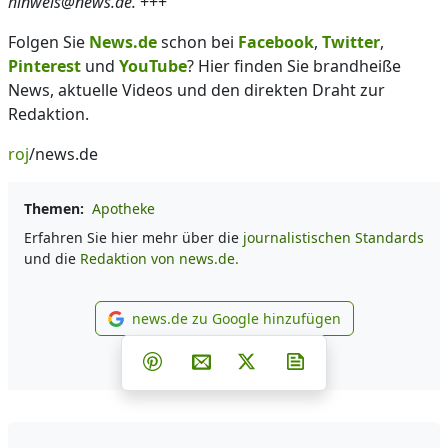
hinweis@news.de.
+++
Folgen Sie
News.de
schon bei
Facebook
,
Twitter
,
Pinterest
und
YouTube
? Hier finden Sie brandheiße
News, aktuelle Videos und den direkten Draht zur
Redaktion.
roj
/news.de
Themen:
Apotheke
Erfahren Sie hier mehr über die
journalistischen Standards
und die
Redaktion von news.de.
news.de zu Google hinzufügen
news.de zu Google hinzufüg
Teilen auf Facebook
Teilen auf Whatsapp
Teilen auf Telegram
Teilen auf Pinterest
Per E-Mail teilen
Post auf X
Newsletter abonni