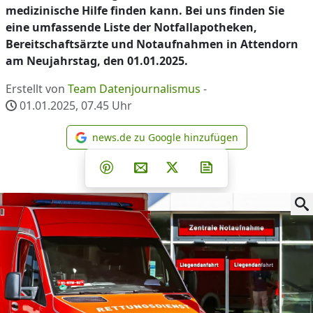
medizinische Hilfe finden kann. Bei uns finden Sie
eine umfassende Liste der Notfallapotheken,
Bereitschaftsärzte und Notaufnahmen in Attendorn
am Neujahrstag, den 01.01.2025.
Erstellt von
Team Datenjournalismus
-
01.01.2025, 07.45
Uhr
news.de zu Google hinzufügen
news.de zu Google hinzufüg
Teilen auf Facebook
Teilen auf Whatsapp
Teilen auf Telegram
Teilen auf Pinterest
Per E-Mail teilen
Post auf X
Newsletter abonni