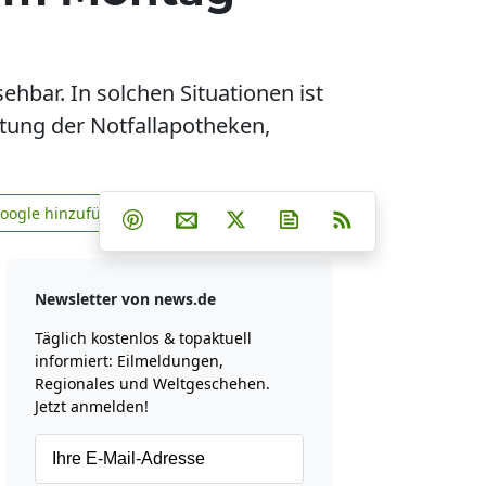
ehbar. In solchen Situationen ist
istung der Notfallapotheken,
Teilen auf Facebook
Teilen auf Whatsapp
Teilen auf Telegram
Google hinzufügen
Teilen auf Pinterest
Per E-Mail teilen
Post auf X
Newsletter abonniere
RSS
news.de zu Google hinzufügen
Newsletter von news.de
Täglich kostenlos & topaktuell
informiert: Eilmeldungen,
Regionales und Weltgeschehen.
Jetzt anmelden!