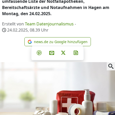
umfassende Liste der Notfallapotheken,
Bereitschaftsärzte und Notaufnahmen in Hagen am
Montag, den 24.02.2025.
Erstellt von
Team Datenjournalismus
-
24.02.2025, 08.39
Uhr
news.de zu Google hinzufügen
news.de zu Google hinzufüg
Teilen auf Facebook
Teilen auf Whatsapp
Teilen auf Telegram
Teilen auf Pinterest
Per E-Mail teilen
Post auf X
Newsletter abonni