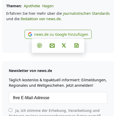
Themen:
Apotheke
Hagen
Erfahren Sie hier mehr über die
journalistischen Standards
und die
Redaktion von news.de.
news.de zu Google hinzufügen
news.de zu Google hinzufüg
Teilen auf Facebook
Teilen auf Whatsapp
Teilen auf Telegram
Teilen auf Pinterest
Per E-Mail teilen
Post auf X
Newsletter abonni
Newsletter von news.de
Täglich kostenlos & topaktuell informiert: Eilmeldungen,
Regionales und Weltgeschehen. Jetzt anmelden!
Ja, ich stimme der Erhebung, Verarbeitung und
Nutzung meiner personenbezogenen Daten gemäß