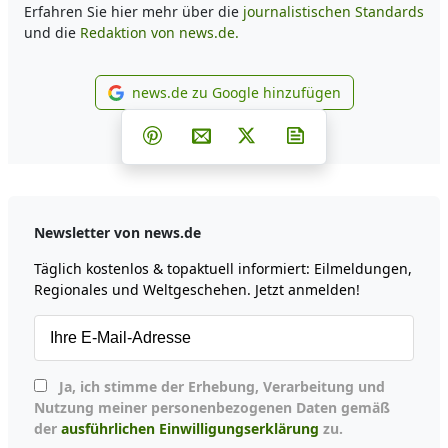
Erfahren Sie hier mehr über die
journalistischen Standards
und die
Redaktion von news.de.
news.de zu Google hinzufügen
news.de zu Google hinzufüg
Teilen auf Facebook
Teilen auf Whatsapp
Teilen auf Telegram
Teilen auf Pinterest
Per E-Mail teilen
Post auf X
Newsletter abonni
Newsletter von news.de
Täglich kostenlos & topaktuell informiert: Eilmeldungen,
Regionales und Weltgeschehen. Jetzt anmelden!
Ja, ich stimme der Erhebung, Verarbeitung und
Nutzung meiner personenbezogenen Daten gemäß
der
ausführlichen Einwilligungserklärung
zu.