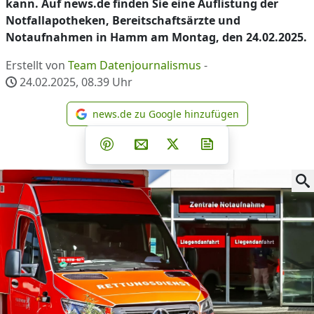
kann. Auf news.de finden Sie eine Auflistung der
Notfallapotheken, Bereitschaftsärzte und
Notaufnahmen in Hamm am Montag, den 24.02.2025.
Erstellt von
Team Datenjournalismus
-
24.02.2025, 08.39
Uhr
news.de zu Google hinzufügen
news.de zu Google hinzufüg
Teilen auf Facebook
Teilen auf Whatsapp
Teilen auf Telegram
Teilen auf Pinterest
Per E-Mail teilen
Post auf X
Newsletter abonni