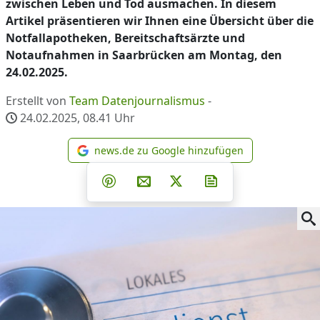
zwischen Leben und Tod ausmachen. In diesem
Artikel präsentieren wir Ihnen eine Übersicht über die
Notfallapotheken, Bereitschaftsärzte und
Notaufnahmen in Saarbrücken am Montag, den
24.02.2025.
Erstellt von
Team Datenjournalismus
-
24.02.2025, 08.41
Uhr
news.de zu Google hinzufügen
news.de zu Google hinzufüg
Teilen auf Facebook
Teilen auf Whatsapp
Teilen auf Telegram
Teilen auf Pinterest
Per E-Mail teilen
Post auf X
Newsletter abonni