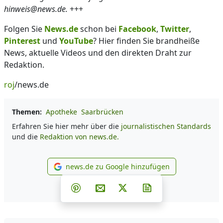
hinweis@news.de.
+++
Folgen Sie
News.de
schon bei
Facebook
,
Twitter
,
Pinterest
und
YouTube
? Hier finden Sie brandheiße
News, aktuelle Videos und den direkten Draht zur
Redaktion.
roj
/news.de
Themen:
Apotheke
Saarbrücken
Erfahren Sie hier mehr über die
journalistischen Standards
und die
Redaktion von news.de.
news.de zu Google hinzufügen
news.de zu Google hinzufüg
Teilen auf Facebook
Teilen auf Whatsapp
Teilen auf Telegram
Teilen auf Pinterest
Per E-Mail teilen
Post auf X
Newsletter abonni